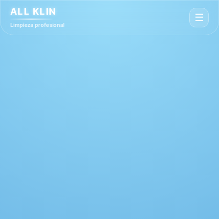
ALL KLIN
☰
Limpieza profesional